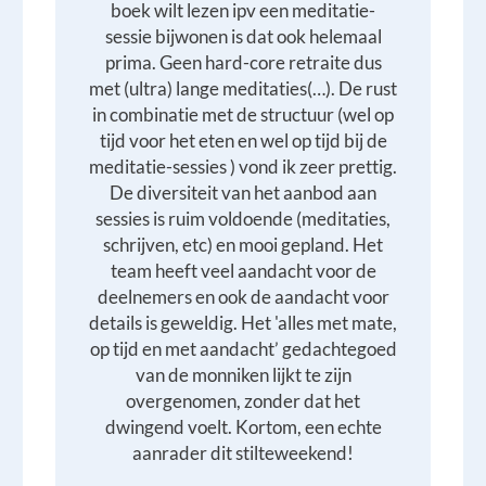
boek wilt lezen ipv een meditatie-
sessie bijwonen is dat ook helemaal
prima. Geen hard-core retraite dus
met (ultra) lange meditaties(…). De rust
in combinatie met de structuur (wel op
tijd voor het eten en wel op tijd bij de
meditatie-sessies ) vond ik zeer prettig.
De diversiteit van het aanbod aan
sessies is ruim voldoende (meditaties,
schrijven, etc) en mooi gepland. Het
team heeft veel aandacht voor de
deelnemers en ook de aandacht voor
details is geweldig. Het 'alles met mate,
op tijd en met aandacht’ gedachtegoed
van de monniken lijkt te zijn
overgenomen, zonder dat het
dwingend voelt. Kortom, een echte
aanrader dit stilteweekend!