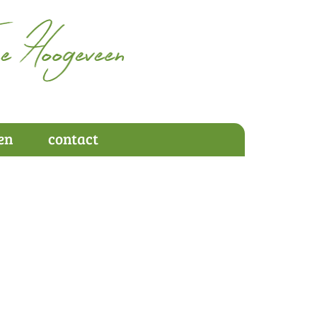
en
contact