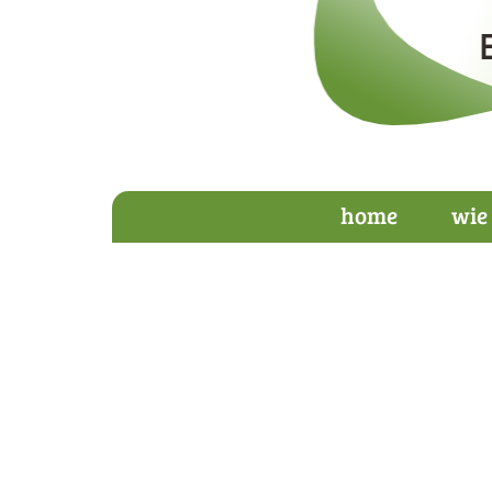
home
wie